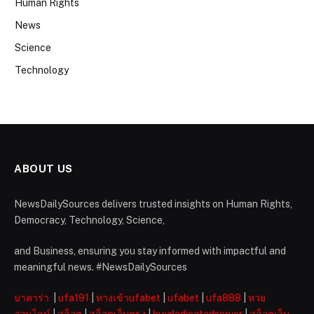
Human Rights
News
Science
Technology
ABOUT US
NewsDailySources delivers trusted insights on Human Rights,
Democracy, Technology, Science,
and Business, ensuring you stay informed with impactful and
meaningful news. #NewsDailySources
บาคาร่า
|
ufa191
|
ทางเข้าufabet
|
ufabet
|
ufa888
|
หวย
ออนไลน์
|
สล็อต
|
สล็อตเว็บตรง
|
buydedicatedserver
|
สล็อตเว็บ