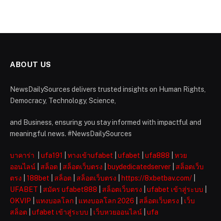
ABOUT US
NewsDailySources delivers trusted insights on Human Rights,
Democracy, Technology, Science,
and Business, ensuring you stay informed with impactful and
meaningful news. #NewsDailySources
บาคาร่า
|
ufa191
|
ทางเข้าufabet
|
ufabet
|
ufa888
|
หวย
ออนไลน์
|
สล็อต
|
สล็อตเว็บตรง
|
buydedicatedserver
|
สล็อตเว็บ
ตรง
|
188bet
|
สล็อต
|
สล็อตเว็บตรง
|
https://8xbetbav.com/
|
UFABET
|
สมัคร ufabet888
|
สล็อตเว็บตรง
|
ufabet เข้าสู่ระบบ
|
OKVIP
|
แทงบอลโลก
|
แทงบอลโลก 2026
|
สล็อตเว็บตรง
|
เว็บ
สล็อต
|
ufabet เข้าสู่ระบบ
|
เว็บหวยออนไลน์
|
ufa