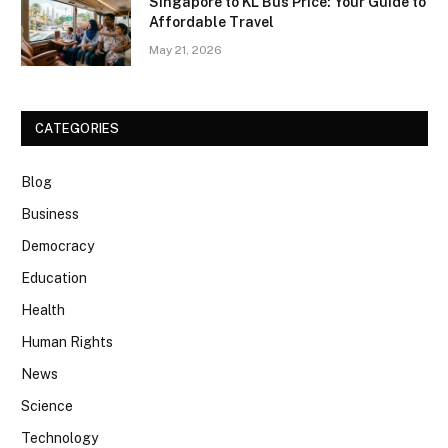
Singapore to KL Bus Price: Your Guide to
Affordable Travel
May 21, 2026
CATEGORIES
Blog
Business
Democracy
Education
Health
Human Rights
News
Science
Technology