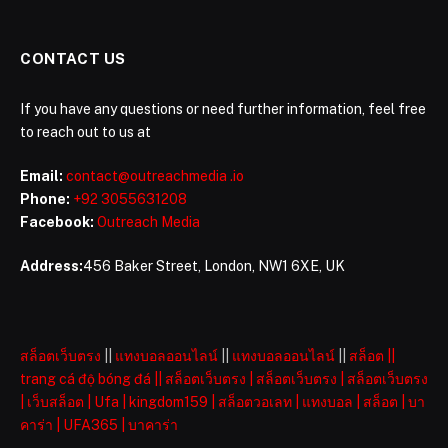
CONTACT US
If you have any questions or need further information, feel free
to reach out to us at
Email:
contact@outreachmedia .io
Phone:
+92 3055631208
Facebook:
Outreach Media
Address:
456 Baker Street, London, NW1 6XE, UK
สล็อตเว็บตรง
||
แทงบอลออนไลน์
||
แทงบอลออนไลน์
||
สล็อต
||
trang cá độ bóng đá
||
สล็อตเว็บตรง
|
สล็อตเว็บตรง
|
สล็อตเว็บตรง
|
เว็บสล็อต
|
Ufa
|
kingdom159
|
สล็อตวอเลท
|
แทงบอล
|
สล็อต
|
บา
คาร่า
|
UFA365
|
บาคาร่า