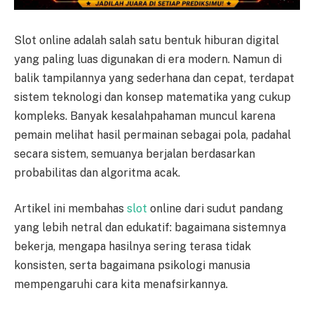
Slot online adalah salah satu bentuk hiburan digital
yang paling luas digunakan di era modern. Namun di
balik tampilannya yang sederhana dan cepat, terdapat
sistem teknologi dan konsep matematika yang cukup
kompleks. Banyak kesalahpahaman muncul karena
pemain melihat hasil permainan sebagai pola, padahal
secara sistem, semuanya berjalan berdasarkan
probabilitas dan algoritma acak.
Artikel ini membahas
slot
online dari sudut pandang
yang lebih netral dan edukatif: bagaimana sistemnya
bekerja, mengapa hasilnya sering terasa tidak
konsisten, serta bagaimana psikologi manusia
mempengaruhi cara kita menafsirkannya.