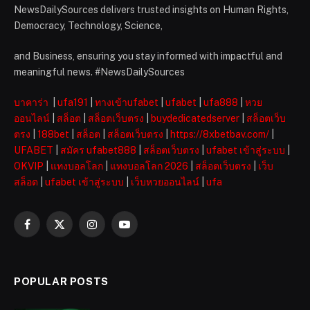
NewsDailySources delivers trusted insights on Human Rights,
Democracy, Technology, Science,
and Business, ensuring you stay informed with impactful and
meaningful news. #NewsDailySources
บาคาร่า
|
ufa191
|
ทางเข้าufabet
|
ufabet
|
ufa888
|
หวย
ออนไลน์
|
สล็อต
|
สล็อตเว็บตรง
|
buydedicatedserver
|
สล็อตเว็บ
ตรง
|
188bet
|
สล็อต
|
สล็อตเว็บตรง
|
https://8xbetbav.com/
|
UFABET
|
สมัคร ufabet888
|
สล็อตเว็บตรง
|
ufabet เข้าสู่ระบบ
|
OKVIP
|
แทงบอลโลก
|
แทงบอลโลก 2026
|
สล็อตเว็บตรง
|
เว็บ
สล็อต
|
ufabet เข้าสู่ระบบ
|
เว็บหวยออนไลน์
|
ufa
Facebook
X
Instagram
YouTube
(Twitter)
POPULAR POSTS