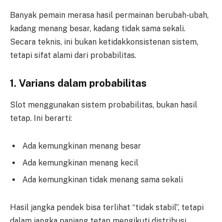
Banyak pemain merasa hasil permainan berubah-ubah,
kadang menang besar, kadang tidak sama sekali.
Secara teknis, ini bukan ketidakkonsistenan sistem,
tetapi sifat alami dari probabilitas.
1. Varians dalam probabilitas
Slot menggunakan sistem probabilitas, bukan hasil
tetap. Ini berarti:
Ada kemungkinan menang besar
Ada kemungkinan menang kecil
Ada kemungkinan tidak menang sama sekali
Hasil jangka pendek bisa terlihat “tidak stabil”, tetapi
dalam jangka panjang tetap mengikuti distribusi