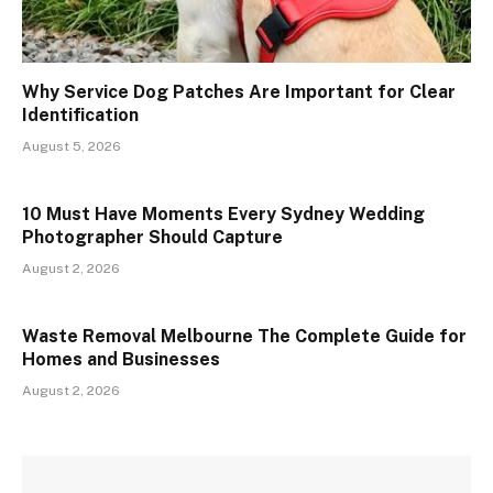
Why Service Dog Patches Are Important for Clear
Identification
August 5, 2026
10 Must Have Moments Every Sydney Wedding
Photographer Should Capture
August 2, 2026
Waste Removal Melbourne The Complete Guide for
Homes and Businesses
August 2, 2026