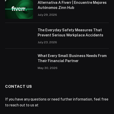
Alternativa A Fiverr | Encuentre Mejores
Autónomos Zinn Hub
July 29, 2026
The Everyday Safety Measures That
Prevent Serious Workplace Accidents
July 23, 2026
What Every Small Business Needs From
Their Financial Partner
May 30, 2026
CONTACT US
If you have any questions or need further information, feel free
to reach out to us at