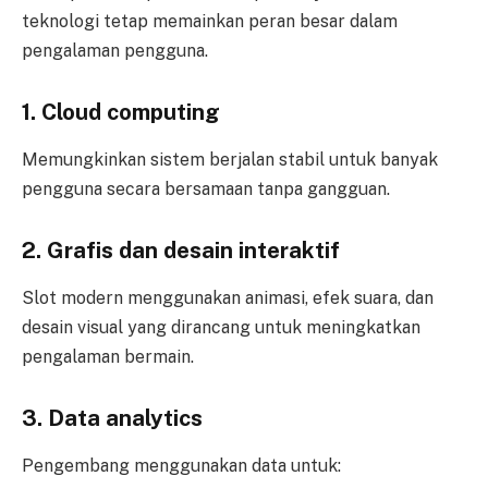
teknologi tetap memainkan peran besar dalam
pengalaman pengguna.
1. Cloud computing
Memungkinkan sistem berjalan stabil untuk banyak
pengguna secara bersamaan tanpa gangguan.
2. Grafis dan desain interaktif
Slot modern menggunakan animasi, efek suara, dan
desain visual yang dirancang untuk meningkatkan
pengalaman bermain.
3. Data analytics
Pengembang menggunakan data untuk: