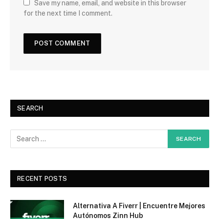
Save my name, email, and website in this browser
for the next time I comment.
SEARCH
RECENT POSTS
Alternativa A Fiverr | Encuentre Mejores
Autónomos Zinn Hub