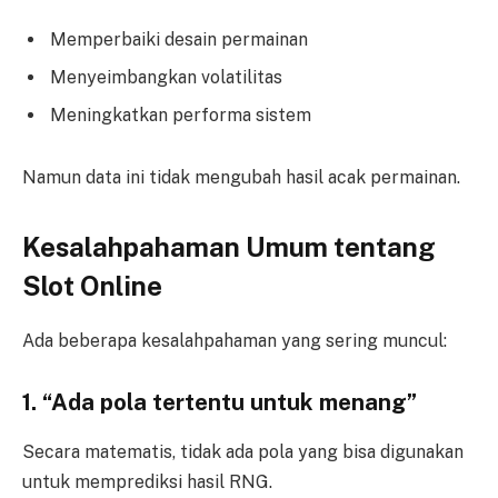
Memperbaiki desain permainan
Menyeimbangkan volatilitas
Meningkatkan performa sistem
Namun data ini tidak mengubah hasil acak permainan.
Kesalahpahaman Umum tentang
Slot Online
Ada beberapa kesalahpahaman yang sering muncul:
1. “Ada pola tertentu untuk menang”
Secara matematis, tidak ada pola yang bisa digunakan
untuk memprediksi hasil RNG.