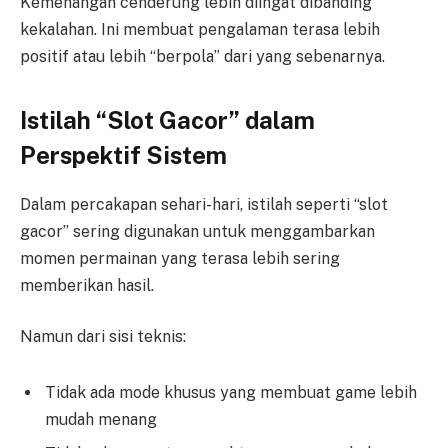
Kemenangan cenderung lebih diingat dibanding
kekalahan. Ini membuat pengalaman terasa lebih
positif atau lebih “berpola” dari yang sebenarnya.
Istilah “Slot Gacor” dalam
Perspektif Sistem
Dalam percakapan sehari-hari, istilah seperti “slot
gacor” sering digunakan untuk menggambarkan
momen permainan yang terasa lebih sering
memberikan hasil.
Namun dari sisi teknis:
Tidak ada mode khusus yang membuat game lebih
mudah menang