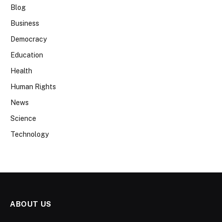
Blog
Business
Democracy
Education
Health
Human Rights
News
Science
Technology
ABOUT US