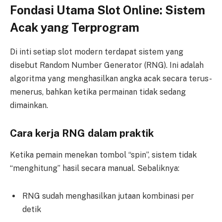
Fondasi Utama Slot Online: Sistem
Acak yang Terprogram
Di inti setiap slot modern terdapat sistem yang
disebut Random Number Generator (RNG). Ini adalah
algoritma yang menghasilkan angka acak secara terus-
menerus, bahkan ketika permainan tidak sedang
dimainkan.
Cara kerja RNG dalam praktik
Ketika pemain menekan tombol “spin”, sistem tidak
“menghitung” hasil secara manual. Sebaliknya:
RNG sudah menghasilkan jutaan kombinasi per
detik