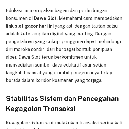
Edukasi ini merupakan bagian dari perlindungan
konsumen di
Dewa Slot
. Memahami cara membedakan
link slot gacor hari ini
yang asli dengan tautan palsu
adalah keterampilan digital yang penting. Dengan
pengetahuan yang cukup, pengguna dapat melindungi
diri mereka sendiri dari berbagai bentuk penipuan
siber. Dewa Slot terus berkomitmen untuk
menyediakan sumber daya edukatif agar setiap
langkah finansial yang diambil penggunanya tetap
berada dalam koridor keamanan yang terjaga.
Stabilitas Sistem dan Pencegahan
Kegagalan Transaksi
Kegagalan sistem saat melakukan transaksi sering kali