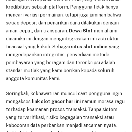
kredibilitas sebuah platform. Pengguna tidak hanya
mencari variasi permainan, tetapi juga jaminan bahwa
setiap deposit dan penarikan dana dilakukan dengan
aman, cepat, dan transparan.
Dewa Slot
memahami
dinamika ini dengan mengintegrasikan infrastruktur
finansial yang kokoh. Sebagai
situs slot online
yang
mengedepankan integritas, penyediaan metode
pembayaran yang beragam dan terenkripsi adalah
standar mutlak yang kami berikan kepada seluruh
anggota komunitas kami.
Seringkali, kekhawatiran muncul saat pengguna ingin
mengakses
link slot gacor hari ini
namun merasa ragu
terhadap keamanan proses transaksi. Tanpa sistem
yang terverifikasi, risiko kegagalan transaksi atau
kebocoran data perbankan menjadi ancaman nyata.