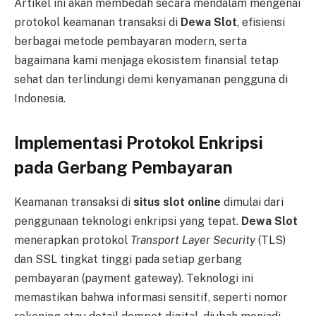
Artikel ini akan membedah secara mendalam mengenai
protokol keamanan transaksi di
Dewa Slot
, efisiensi
berbagai metode pembayaran modern, serta
bagaimana kami menjaga ekosistem finansial tetap
sehat dan terlindungi demi kenyamanan pengguna di
Indonesia.
Implementasi Protokol Enkripsi
pada Gerbang Pembayaran
Keamanan transaksi di
situs slot online
dimulai dari
penggunaan teknologi enkripsi yang tepat.
Dewa Slot
menerapkan protokol
Transport Layer Security
(TLS)
dan SSL tingkat tinggi pada setiap gerbang
pembayaran (payment gateway). Teknologi ini
memastikan bahwa informasi sensitif, seperti nomor