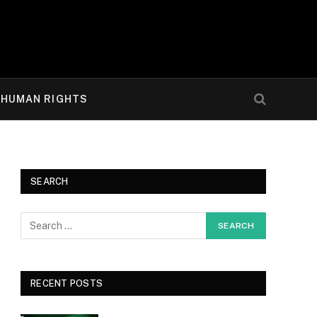
HUMAN RIGHTS
SEARCH
RECENT POSTS