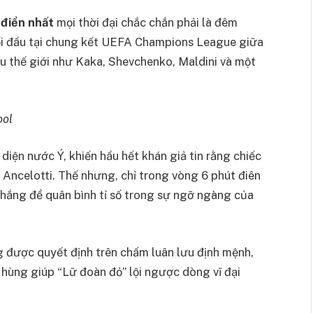
 điển nhất
mọi thời đại chắc chắn phải là đêm
ối đầu tại chung kết UEFA Champions League giữa
u thế giới như Kaka, Shevchenko, Maldini và một
ool
 diện nước Ý, khiến hầu hết khán giả tin rằng chiếc
 Ancelotti. Thế nhưng, chỉ trong vòng 6 phút điên
n thắng để quân bình tỉ số trong sự ngỡ ngàng của
ng được quyết định trên chấm luân lưu định mệnh,
 hùng giúp “Lữ đoàn đỏ” lội ngược dòng vĩ đại