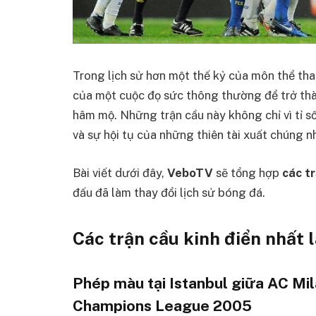
Trong lịch sử hơn một thế kỷ của môn thể tha
của một cuộc đọ sức thông thường để trở thà
hâm mộ. Những trận cầu này không chỉ vì tỉ số
và sự hội tụ của những thiên tài xuất chúng n
Bài viết dưới đây,
VeboTV
sẽ tổng hợp
các tr
đấu đã làm thay đổi lịch sử bóng đá.
Các trận cầu kinh điển nhất 
Phép màu tại Istanbul giữa AC Mil
Champions League 2005