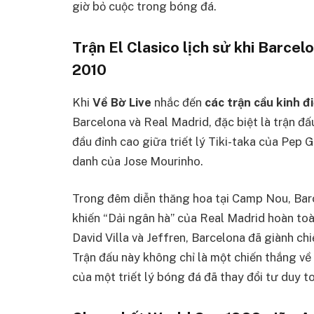
giờ bỏ cuộc trong bóng đá.
Trận El Clasico lịch sử khi Barce
2010
Khi
Về Bờ Live
nhắc đến
các trận cầu kinh đ
Barcelona và Real Madrid, đặc biệt là trận đấ
đầu đỉnh cao giữa triết lý Tiki-taka của Pep 
danh của Jose Mourinho.
Trong đêm diễn thăng hoa tại Camp Nou, Barc
khiến “Dải ngân hà” của Real Madrid hoàn toàn
David Villa và Jeffren, Barcelona đã giành ch
Trận đấu này không chỉ là một chiến thắng về m
của một triết lý bóng đá đã thay đổi tư duy to