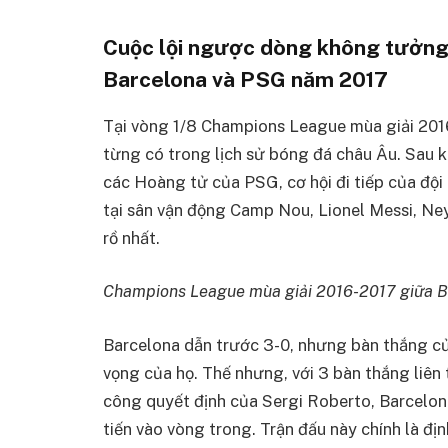
Cuộc lội ngược dòng không tưởn
Barcelona và PSG năm 2017
Tại vòng 1/8 Champions League mùa giải 2016
từng có trong lịch sử bóng đá châu Âu. Sau kh
các Hoàng tử của PSG, cơ hội đi tiếp của độ
tại sân vận động Camp Nou, Lionel Messi, Ney
rồ nhất.
Champions League mùa giải 2016-2017 giữa 
Barcelona dẫn trước 3-0, nhưng bàn thắng c
vọng của họ. Thế nhưng, với 3 bàn thắng liên
công quyết định của Sergi Roberto, Barcelona
tiến vào vòng trong. Trận đấu này chính là đị