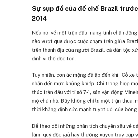
Sự sụp đổ của đế chế Brazil trướ
2014
Nếu nói về một trận đấu mang tính chấn động v
nào vượt qua được cuộc chạm trán giữa Brazi
trên thánh địa của người Brazil, cả dân tộc 
định vị thế độc tôn.
Tuy nhiên, cơn ác mộng đã ập đến khi “Cỗ xe t
nhẫn đến mức khủng khiếp. Chỉ trong hiệp một, 
thúc trận đấu với tỉ số 7-1, sân vận động Mi
mộ chủ nhà. Đây không chỉ là một trận thua, m
thời khẳng định sức mạnh tuyệt đối của bóng
Để theo dõi những phân tích chuyên sâu về c
làm, quý độc giả hãy thường xuyên truy cập 