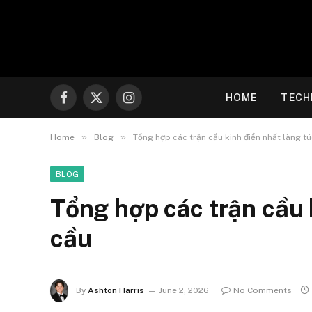
HOME
TECH
Facebook
X
Instagram
(Twitter)
»
»
Home
Blog
Tổng hợp các trận cầu kinh điển nhất làng t
BLOG
Tổng hợp các trận cầu 
cầu
By
Ashton Harris
June 2, 2026
No Comments